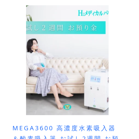
MEGA3600 高濃度水素吸入器
＆酸素吸入器 お試し2週間 お預