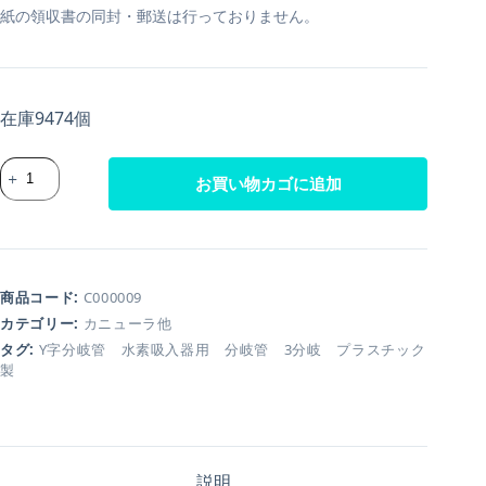
紙の領収書の同封・郵送は行っておりません。
在庫9474個
お買い物カゴに追加
商品コード:
C000009
カテゴリー:
カニューラ他
タグ:
Y字分岐管 水素吸入器用 分岐管 3分岐 プラスチック
製
説明