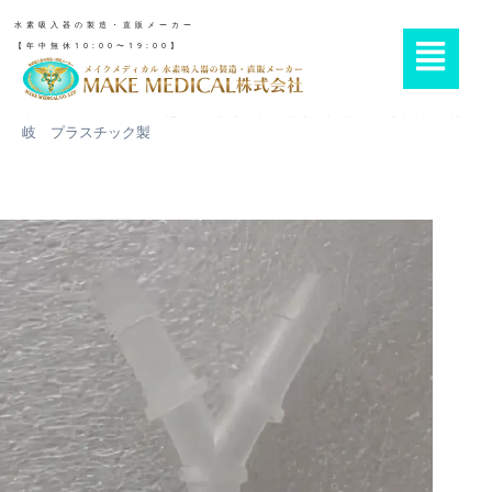
水素吸入器の製造・直販メーカー
【年中無休10:00〜19:00】
ホーム
»
カニューラ他
»
Y字分岐管 水素吸入器用 分岐管 3分
岐 プラスチック製