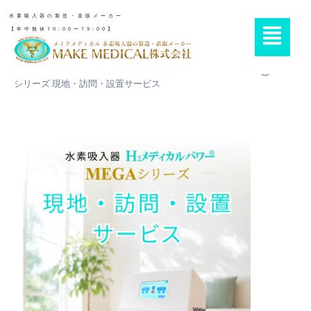
水素吸入器の製造・直販メーカー
【年中無休10:00〜19:00】
ホーム
»
カニューラ他
»
水素吸入器H2メディカルパワーⓇMEGA
シリーズ 現地・訪問・設置サービス